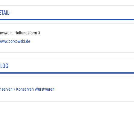
ETAIL:
schwein, Haltungsform 3
www.borkowski.de
ALOG
nserven > Konserven Wurstwaren