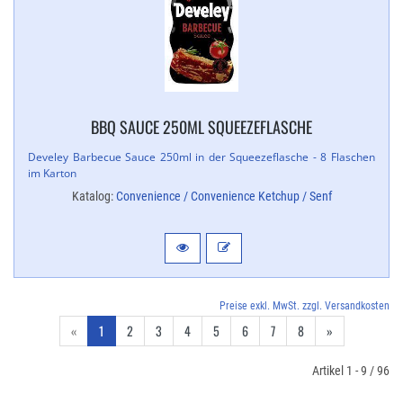
BBQ SAUCE 250ML SQUEEZEFLASCHE
Develey Barbecue Sauce 250ml in der Squeezeflasche - 8 Flaschen
im Karton
Katalog:
Convenience / Convenience Ketchup / Senf
Preise exkl. MwSt. zzgl. Versandkosten
«
1
2
3
4
5
6
7
8
»
Artikel 1 - 9 / 96