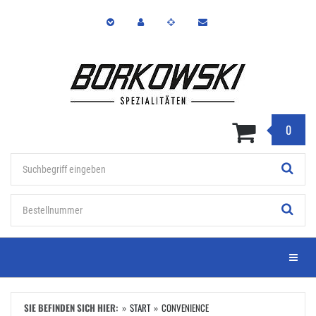
Zum
Hauptinhalt
springen
0
Stichwort
Bestellnummer
Menü e
SIE BEFINDEN SICH HIER:
START
CONVENIENCE