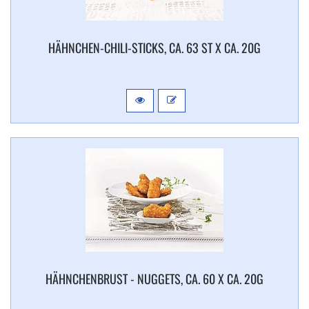
HÄHNCHEN-​CHILI-​STICKS, CA. 63 ST X CA. 20G
HÄHNCHENBRUST - NUGGETS, CA. 60 X CA. 20G