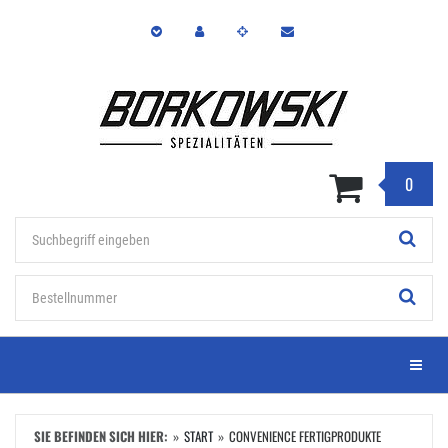
Zum
Hauptinhalt
springen
0
Stichwort
Bestellnummer
Menü e
SIE BEFINDEN SICH HIER:
START
CONVENIENCE FERTIGPRODUKTE